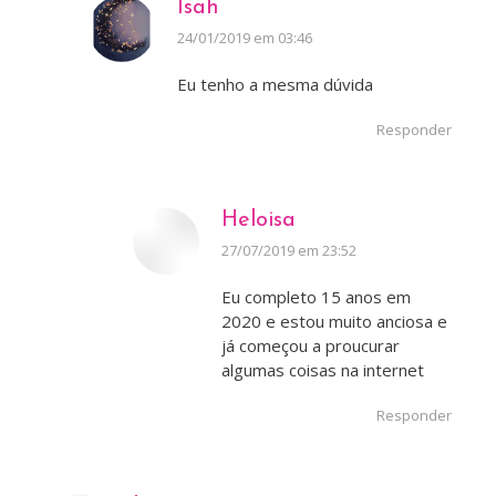
Isah
disse:
24/01/2019 em 03:46
Eu tenho a mesma dúvida
Responder
Heloisa
disse:
27/07/2019 em 23:52
Eu completo 15 anos em
2020 e estou muito anciosa e
já começou a proucurar
algumas coisas na internet
Responder