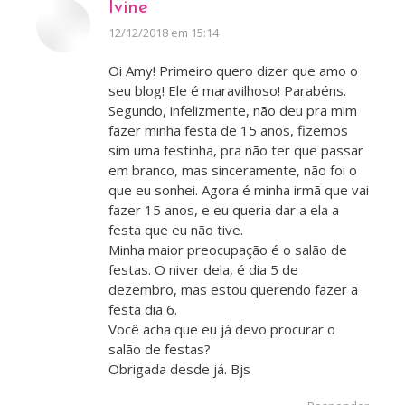
Ivine
disse:
12/12/2018 em 15:14
Oi Amy! Primeiro quero dizer que amo o
seu blog! Ele é maravilhoso! Parabéns.
Segundo, infelizmente, não deu pra mim
fazer minha festa de 15 anos, fizemos
sim uma festinha, pra não ter que passar
em branco, mas sinceramente, não foi o
que eu sonhei. Agora é minha irmã que vai
fazer 15 anos, e eu queria dar a ela a
festa que eu não tive.
Minha maior preocupação é o salão de
festas. O niver dela, é dia 5 de
dezembro, mas estou querendo fazer a
festa dia 6.
Você acha que eu já devo procurar o
salão de festas?
Obrigada desde já. Bjs