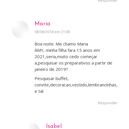
Responder
Maria
disse:
08/08/2018 em 21:08
Boa noite. Me chamo Maria
ÀMY, minha filha fara 15 anos em
2021,seria,muito cedo começar
a,pesquisar os preparativos a partir de
janeiro de 2019?
Pesquisar buffet,
convite,decoracao,vestido,lembrancinhas,etc
e tal.
Responder
Isabel