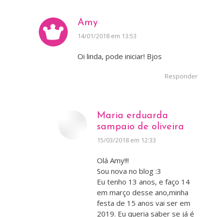
Amy
disse:
14/01/2018 em 13:53
Oi linda, pode iniciar! Bjos
Responder
Maria erduarda
sampaio de oliveira
disse:
15/03/2018 em 12:33
Olá Amy!!!
Sou nova no blog :3
Eu tenho 13 anos, e faço 14
em março desse ano,minha
festa de 15 anos vai ser em
2019. Eu queria saber se já é