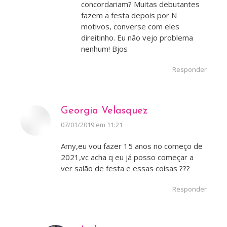
concordariam? Muitas debutantes
fazem a festa depois por N
motivos, converse com eles
direitinho. Eu não vejo problema
nenhum! Bjos
Responder
Georgia Velasquez
disse:
07/01/2019 em 11:21
Amy,eu vou fazer 15 anos no começo de
2021,vc acha q eu já posso começar a
ver salão de festa e essas coisas ???
Responder