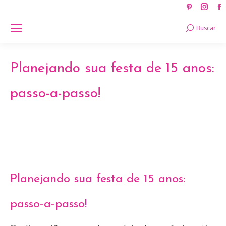
Pinteres
Ins
page
pag
Search:
Buscar
opens
ope
in
in
new
new
Planejando sua festa de 15 anos:
window
win
passo-a-passo!
Planejando sua festa de 15 anos:
passo-a-passo!