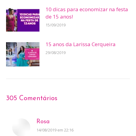
10 dicas para economizar na festa
de 15 anos!
15/09/2019
15 anos da Larissa Cerqueira
29/08/2019
305 Comentários
Rosa
disse:
14/08/2019 em 22:16