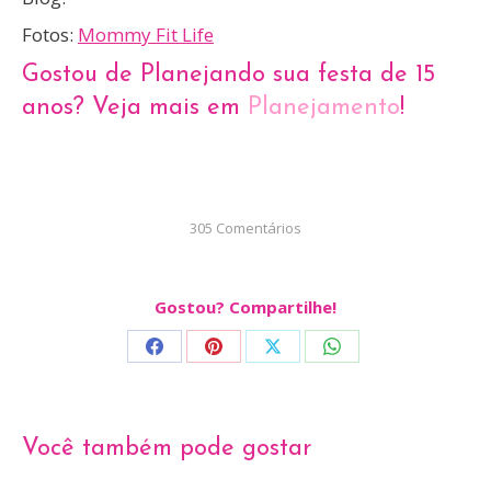
Fotos:
Mommy Fit Life
Gostou de Planejando sua festa de 15
anos? Veja mais em
Planejamento
!
305 Comentários
Gostou? Compartilhe!
Share
Share
Share
Share
on
on
on
on
Facebook
Pinterest
X
WhatsApp
Você também pode gostar