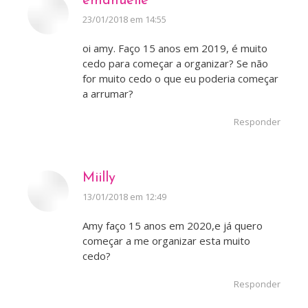
emanuelle
disse:
23/01/2018 em 14:55
oi amy. Faço 15 anos em 2019, é muito
cedo para começar a organizar? Se não
for muito cedo o que eu poderia começar
a arrumar?
Responder
Miilly
disse:
13/01/2018 em 12:49
Amy faço 15 anos em 2020,e já quero
começar a me organizar esta muito
cedo?
Responder