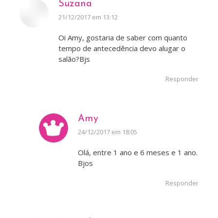
Suzana
disse:
21/12/2017 em 13:12
Oi Amy, gostaria de saber com quanto
tempo de antecedência devo alugar o
salão?Bjs
Responder
Amy
disse:
24/12/2017 em 18:05
Olá, entre 1 ano e 6 meses e 1 ano.
Bjos
Responder