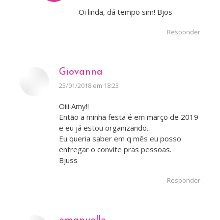
Oi linda, dá tempo sim! Bjos
Responder
Giovanna
disse:
25/01/2018 em 18:23
Oiii Amy!!
Então a minha festa é em março de 2019
e eu já estou organizando..
Eu queria saber em q mês eu posso
entregar o convite pras pessoas.
Bjuss
Responder