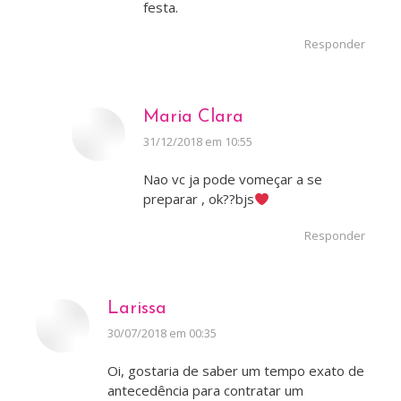
festa.
Responder
Maria Clara
disse:
31/12/2018 em 10:55
Nao vc ja pode vomeçar a se
preparar , ok??bjs
Responder
Larissa
disse:
30/07/2018 em 00:35
Oi, gostaria de saber um tempo exato de
antecedência para contratar um