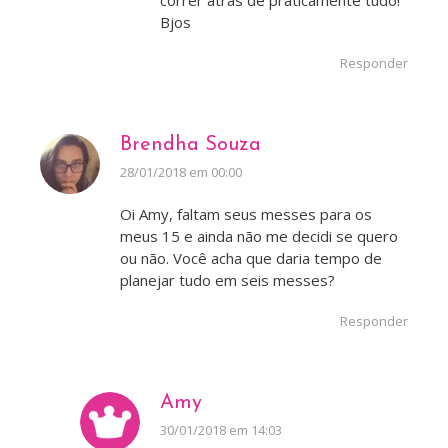
correr atrás de praticamente tudo!
Bjos
Responder
Brendha Souza
disse:
28/01/2018 em 00:00
Oi Amy, faltam seus messes para os
meus 15 e ainda não me decidi se quero
ou não. Você acha que daria tempo de
planejar tudo em seis messes?
Responder
Amy
disse:
30/01/2018 em 14:03