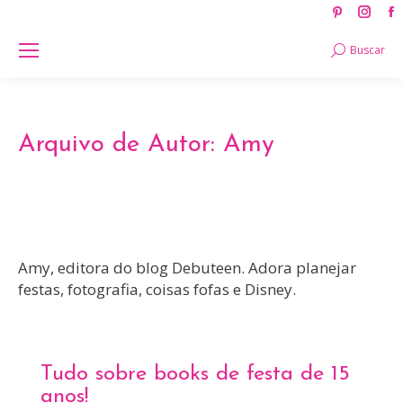
Pinteres
Ins
page
pag
Search:
Buscar
opens
ope
in
in
new
new
window
win
Arquivo de Autor:
Amy
Amy, editora do blog Debuteen. Adora planejar
festas, fotografia, coisas fofas e Disney.
Tudo sobre books de festa de 15
anos!