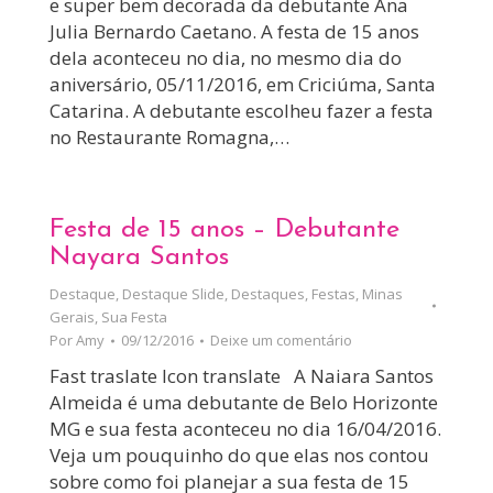
e super bem decorada da debutante Ana
Julia Bernardo Caetano. A festa de 15 anos
dela aconteceu no dia, no mesmo dia do
aniversário, 05/11/2016, em Criciúma, Santa
Catarina. A debutante escolheu fazer a festa
no Restaurante Romagna,…
Festa de 15 anos – Debutante
Nayara Santos
Destaque
,
Destaque Slide
,
Destaques
,
Festas
,
Minas
Gerais
,
Sua Festa
Por
Amy
09/12/2016
Deixe um comentário
Fast traslate Icon translate A Naiara Santos
Almeida é uma debutante de Belo Horizonte
MG e sua festa aconteceu no dia 16/04/2016.
Veja um pouquinho do que elas nos contou
sobre como foi planejar a sua festa de 15