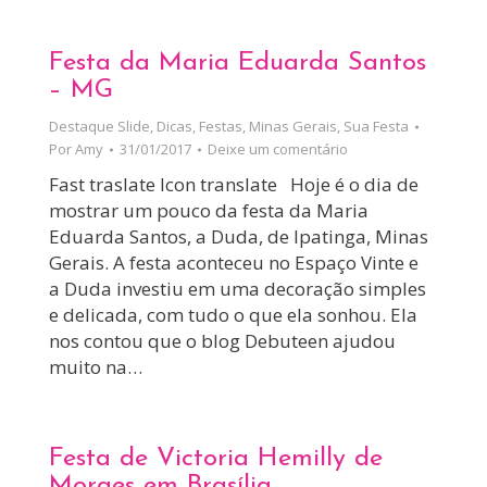
Festa da Maria Eduarda Santos
– MG
Destaque Slide
,
Dicas
,
Festas
,
Minas Gerais
,
Sua Festa
Por
Amy
31/01/2017
Deixe um comentário
Fast traslate Icon translate Hoje é o dia de
mostrar um pouco da festa da Maria
Eduarda Santos, a Duda, de Ipatinga, Minas
Gerais. A festa aconteceu no Espaço Vinte e
a Duda investiu em uma decoração simples
e delicada, com tudo o que ela sonhou. Ela
nos contou que o blog Debuteen ajudou
muito na…
Festa de Victoria Hemilly de
Moraes em Brasília