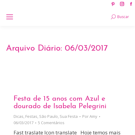
Pinteres
Ins
page
pag
Search:
Buscar
opens
ope
in
in
new
new
window
win
Arquivo Diário:
06/03/2017
Festa de 15 anos com Azul e
dourado de Isabela Pelegrini
Dicas
,
Festas
,
São Paulo
,
Sua Festa
Por
Amy
06/03/2017
5 Comentários
Fast traslate Icon translate Hoje temos mais