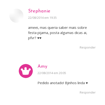
Stephanie
disse:
22/08/2014 em 19:35
ameei, mas queria saber mais sobre
festa pijama, posta algumas dicas ai,
pfvr? ♥♥
Responder
Amy
disse:
22/08/2014 em 20:05
Pedido anotado! Bjinhos linda ♥
Responder