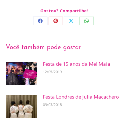
Gostou? Compartilhe!
Share
Share
Share
Share
on
on
on
on
Facebook
Pinterest
X
WhatsApp
Você também pode gostar
Festa de 15 anos da Mel Maia
12/05/2019
Festa Londres de Julia Macachero
09/03/2018