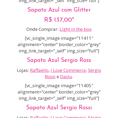
img_link_target=”_self” img_size=”full”]
Sapato Azul com Glitter
R$ 137,00*
Onde Comprar:
Light in the box
[vc_single_image image=”11411″
alignment=”center” border_color=”grey”
img_link_target=”_self” img_size=”full”]
Sapato Azul Sergio Ross
Lojas:
Raffaello
,
I Love Commerce
,
Sérgio
Rossi
e
Daslu
.
[vc_single_image image=”11405″
alignment=”center” border_color=”grey”
img_link_target=”_self” img_size=”full”]
Sapato Azul Sergio Rossi
Lojas:
Raffaello
,
I Love Commerce
,
Sérgio