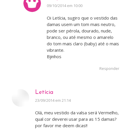
disse:
09/10/2014 em 10:00
Oi Letícia, sugiro que o vestido das
damas usem um tom mais neutro,
pode ser pérola, dourado, nude,
branco, ou até mesmo o amarelo
do tom mais claro (baby) até o mais
vibrante.
Bjinhos
Responder
Letícia
disse:
23/09/2014 em 21:14
Olá, meu vestido da valsa será Vermelho,
qual cor deverei usar para as 15 damas?
por favor me deem dicas!!