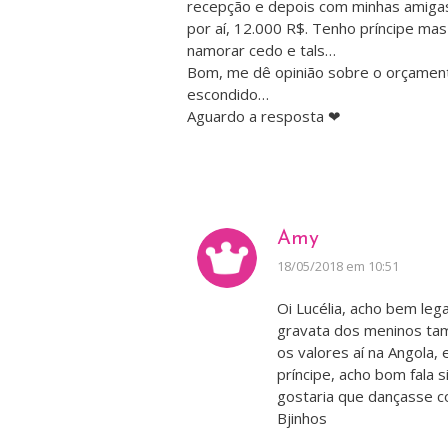
recepção e depois com minhas amigas
por aí, 12.000 R$. Tenho príncipe m
namorar cedo e tals…
Bom, me dê opinião sobre o orçament
escondido…
Aguardo a resposta ❤
Amy
disse:
18/05/2018 em 10:51
Oi Lucélia, acho bem le
gravata dos meninos ta
os valores aí na Angola, 
príncipe, acho bom fala 
gostaria que dançasse 
Bjinhos