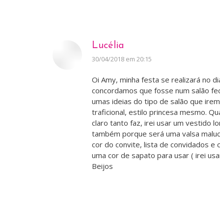
Lucélia
disse:
30/04/2018 em 20:15
Oi Amy, minha festa se realizará no 
concordamos que fosse num salão fe
umas ideias do tipo de salão que ire
traficional, estilo princesa mesmo. Q
claro tanto faz, irei usar um vestido l
também porque será uma valsa maluca. 
cor do convite, lista de convidados 
uma cor de sapato para usar ( irei usa
Beijos