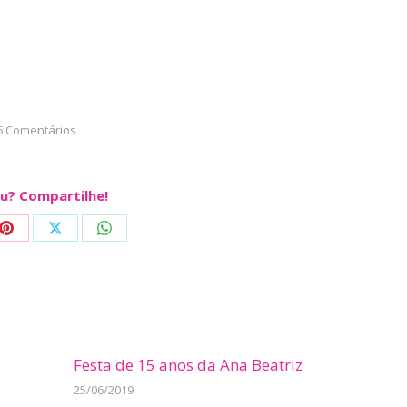
6 Comentários
u? Compartilhe!
Share
Share
Share
on
on
on
ook
Pinterest
X
WhatsApp
Festa de 15 anos da Ana Beatriz
25/06/2019