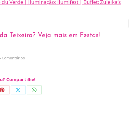
 du Verde | Iluminação:
Ilumifest
| Buffet: Zuleika’s
da Teixeira? Veja mais em
Festas!
5 Comentários
u? Compartilhe!
Share
Share
Share
on
on
on
ook
Pinterest
X
WhatsApp