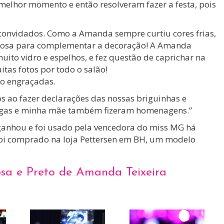
elhor momento e então resolveram fazer a festa, pois
convidados. Como a Amanda sempre curtiu cores frias,
 o rosa para complementar a decoração! A Amanda
ito vidro e espelhos, e fez questão de caprichar na
tas fotos por todo o salão!
o engraçadas.
s ao fazer declarações das nossas briguinhas e
igas e minha mãe também fizeram homenagens.”
ganhou e foi usado pela vencedora do miss MG há
 foi comprado na loja Pettersen em BH, um modelo
osa e Preto de Amanda Teixeira