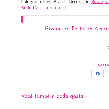
Fotografia: Ideia Brasil | Decoração:
Boutique
Buffet[/vc_column_text]
Gostou da Festa da Aman
4
Gosto
Share
on
Faceb
Você também pode gostar