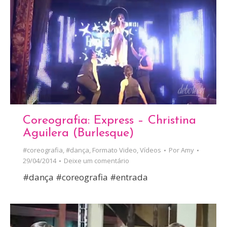
Coreografia: Express – Christina
Aguilera (Burlesque)
#coreografia
,
#dança
,
Formato Video
,
Vídeos
Por
Amy
29/04/2014
Deixe um comentário
#dança #coreografia #entrada