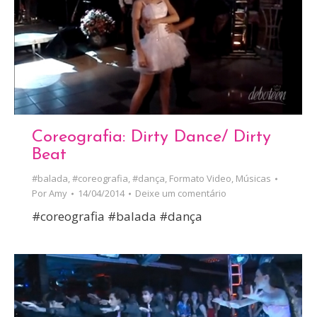
Coreografia: Dirty Dance/ Dirty
Beat
#balada
,
#coreografia
,
#dança
,
Formato Video
,
Músicas
Por
Amy
14/04/2014
Deixe um comentário
#coreografia #balada #dança