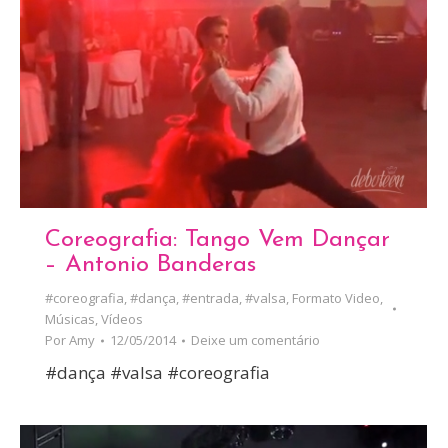
Coreografia: Tango Vem Dançar
– Antonio Banderas
#coreografia
,
#dança
,
#entrada
,
#valsa
,
Formato Video
,
Músicas
,
Vídeos
Por
Amy
12/05/2014
Deixe um comentário
#dança #valsa #coreografia