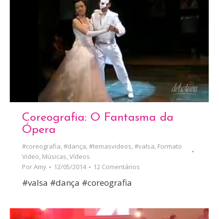
Coreografia: O Fantasma da
Ópera
#coreografia
,
#dança
,
#temasvideos
,
#valsa
,
Formato
Video
,
Músicas
,
Vídeos
Por
Amy
12/05/2014
12 Comentários
#valsa #dança #coreografia