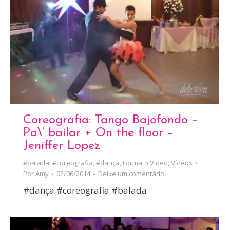
Coreografia: Tango Bajofondo –
Pa\’ bailar + On the floor –
Jeniffer Lopez
#balada
,
#coreografia
,
#dança
,
Formato Video
,
Vídeos
Por
Amy
02/06/2014
Deixe um comentário
#dança #coreografia #balada