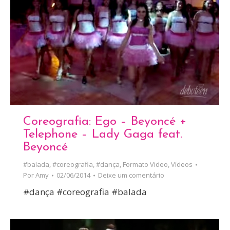
Coreografia: Ego – Beyoncé +
Telephone – Lady Gaga feat.
Beyoncé
#balada
,
#coreografia
,
#dança
,
Formato Video
,
Vídeos
Por
Amy
02/06/2014
Deixe um comentário
#dança #coreografia #balada