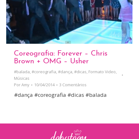
Coreografia: Forever – Chris
Brown + OMG – Usher
#balada
,
#coreografia
,
#dança
,
#dicas
,
Formato Video
,
Músicas
Por
Amy
10/04/2014
3 Comentários
#dança #coreografia #dicas #balada