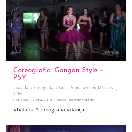
Coreografia: Gangan Style –
PSY
#balada
,
#coreografia
,
#dança
,
Formato Video
,
Músicas
,
Vídeos
Por
Amy
29/04/2014
Deixe um comentário
#balada #coreografia #dança