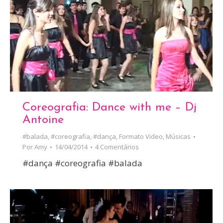
Coreografia: Dance with me – Dj
Antoine
#balada
,
#coreografia
,
#dança
,
Formato Video
,
Músicas
Por
Amy
14/04/2014
4 Comentários
#dança #coreografia #balada