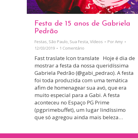
Festa de 15 anos de Gabriela
Pedrão
Festas
,
São Paulo
,
Sua Festa
,
Vídeos
Por
Amy
12/03/2019
1 Comentário
Fast traslate Icon translate Hoje é dia de
mostrar a festa da nossa queridíssima
Gabriela Pedrão (@gabi_pedrao). A festa
foi toda produzida com uma temática
afim de homenagear sua avó, que era
muito especial para a Gabi. A festa
aconteceu no Espaço PG Prime
(pgprimebuffet), um lugar lindíssimo
que só agregou ainda mais beleza…