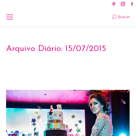
Pinteres
Ins
page
pag
Search:
Buscar
opens
ope
in
in
new
new
window
win
Arquivo Diário:
15/07/2015