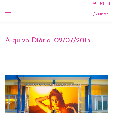
Pinteres
Ins
page
pag
Search:
Buscar
opens
ope
in
in
new
new
window
win
Arquivo Diário:
02/07/2015