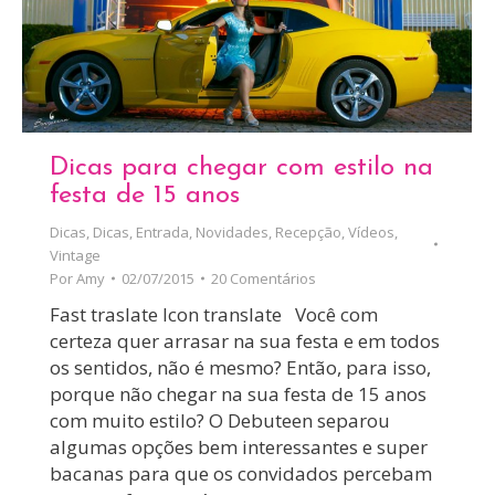
Dicas para chegar com estilo na
festa de 15 anos
Dicas
,
Dicas
,
Entrada
,
Novidades
,
Recepção
,
Vídeos
,
Vintage
Por
Amy
02/07/2015
20 Comentários
Fast traslate Icon translate Você com
certeza quer arrasar na sua festa e em todos
os sentidos, não é mesmo? Então, para isso,
porque não chegar na sua festa de 15 anos
com muito estilo? O Debuteen separou
algumas opções bem interessantes e super
bacanas para que os convidados percebam