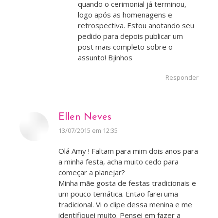
quando o cerimonial já terminou,
logo após as homenagens e
retrospectiva. Estou anotando seu
pedido para depois publicar um
post mais completo sobre o
assunto! Bjinhos
Responder
Ellen Neves
disse:
13/07/2015 em 12:35
Olá Amy ! Faltam para mim dois anos para
a minha festa, acha muito cedo para
começar a planejar?
Minha mãe gosta de festas tradicionais e
um pouco temática. Então farei uma
tradicional. Vi o clipe dessa menina e me
identifiquei muito. Pensei em fazer a