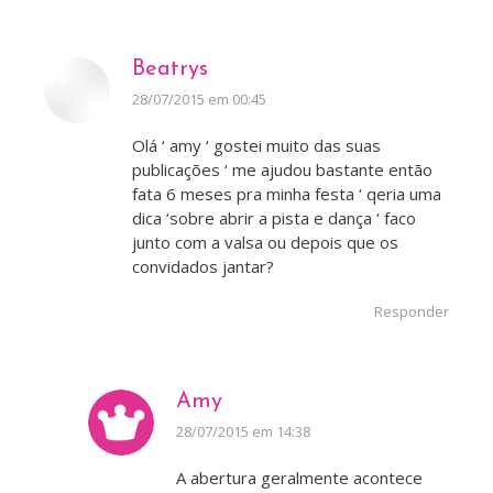
Beatrys
disse:
28/07/2015 em 00:45
Olá ‘ amy ‘ gostei muito das suas
publicações ‘ me ajudou bastante então
fata 6 meses pra minha festa ‘ qeria uma
dica ‘sobre abrir a pista e dança ‘ faco
junto com a valsa ou depois que os
convidados jantar?
Responder
Amy
disse:
28/07/2015 em 14:38
A abertura geralmente acontece