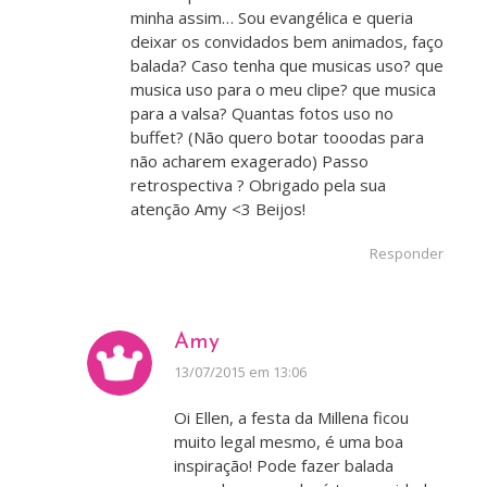
minha assim… Sou evangélica e queria
deixar os convidados bem animados, faço
balada? Caso tenha que musicas uso? que
musica uso para o meu clipe? que musica
para a valsa? Quantas fotos uso no
buffet? (Não quero botar tooodas para
não acharem exagerado) Passo
retrospectiva ? Obrigado pela sua
atenção Amy <3 Beijos!
Responder
Amy
disse:
13/07/2015 em 13:06
Oi Ellen, a festa da Millena ficou
muito legal mesmo, é uma boa
inspiração! Pode fazer balada