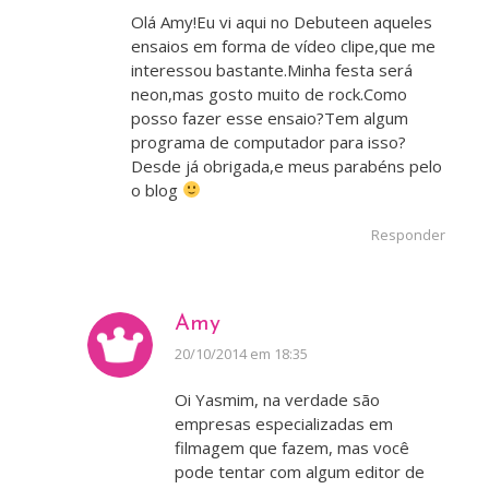
Olá Amy!Eu vi aqui no Debuteen aqueles
ensaios em forma de vídeo clipe,que me
interessou bastante.Minha festa será
neon,mas gosto muito de rock.Como
posso fazer esse ensaio?Tem algum
programa de computador para isso?
Desde já obrigada,e meus parabéns pelo
o blog
Responder
Amy
disse:
20/10/2014 em 18:35
Oi Yasmim, na verdade são
empresas especializadas em
filmagem que fazem, mas você
pode tentar com algum editor de