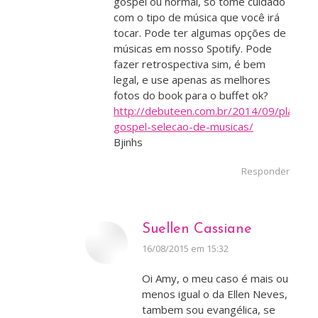
gospel ou normal, só tome cuidado
com o tipo de música que você irá
tocar. Pode ter algumas opções de
músicas em nosso Spotify. Pode
fazer retrospectiva sim, é bem
legal, e use apenas as melhores
fotos do book para o buffet ok?
http://debuteen.com.br/2014/09/playlist-
gospel-selecao-de-musicas/
Bjinhs
Responder
Suellen Cassiane
disse:
16/08/2015 em 15:32
Oi Amy, o meu caso é mais ou
menos igual o da Ellen Neves,
tambem sou evangélica, se