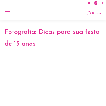
Pinteres
Ins
page
pag
Search:
Buscar
opens
ope
in
in
new
new
Fotografia: Dicas para sua festa
window
win
de 15 anos!