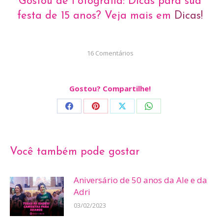
Gostou de Fotografia: Dicas para sua
festa de 15 anos? Veja mais em
Dicas!
16 Comentários
Gostou? Compartilhe!
Share
Share
Share
Share
on
on
on
on
Facebook
Pinterest
X
WhatsApp
Você também pode gostar
Aniversário de 50 anos da Ale e da
Adri
03/02/2023