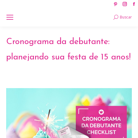
Pinteres
Ins
page
pag
Search:
Buscar
opens
ope
in
in
new
new
Cronograma da debutante:
window
win
planejando sua festa de 15 anos!