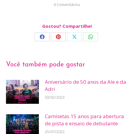
6 Comentários
Gostou? Compartilhe!
Share
Share
Share
Share
on
on
on
on
Facebook
Pinterest
X
WhatsApp
Você também pode gostar
Aniversário de 50 anos da Ale e da
Adri
03/02/2023
Camisetas 15 anos para abertura
de pista e ensaio de debutante
25/07/2022